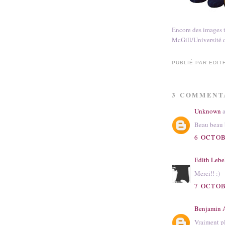
Encore des images t
McGill/Université 
PUBLIÉ PAR
EDIT
3 COMMENT
Unknown
a
Beau beau 
6 OCTOB
Edith Lebe
Merci!! :)
7 OCTOB
Benjamin 
Vraiment pl