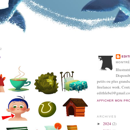
12
o
EDIT
MONTRÉ
Illustratr
Disponib
petits ou plus grands
freelance work. Cont
edithlebel@gmail.c
AFFICHER MON PR
ARCHIVES
2024
(2)
►