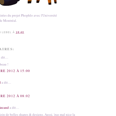
irées du projet Phophlo avec l'Université
de Montréal.
H LEBEL
À
18:40
AIRES:
 dit…
beau !
RE 2012 À 15:00
l
a dit…
RE 2012 À 08:02
Arcand
a dit…
ein de belles shapes & designs. Aussi, 'pas mal nice la