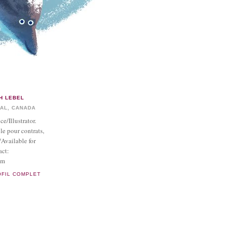
H LEBEL
AL, CANADA
ice/Illustrator.
le pour contrats,
/Available for
act:
om
OFIL COMPLET